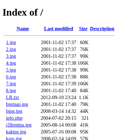
Index of /
Name
Last modified
Size
Description
1.jpg
2001-11-02 17:37
60K
2.jpg
2001-11-02 17:37
76K
3.jpg
2001-11-02 17:37
99K
4.jpg
2001-11-02 17:38
106K
5.jpg
2001-11-02 17:38
99K
6.jpg
2001-11-02 17:38
88K
7.jpg
2001-11-02 17:39
106K
8.jpg
2001-11-02 17:40
84K
LR.txt
2012-09-10 23:24
1.1K
bigmap.jpg
2001-11-02 17:40
79K
bing.jpg
2008-03-14 14:32
44K
info.php
2004-07-02 20:15
321
j2llemina.jpg
2005-08-14 00:08
41K
kaktus.jpg
2005-07-16 00:08
95K
kass.jpg
2008-02-14 14:09
57K