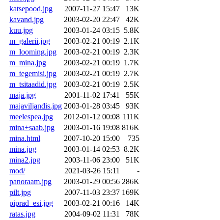
katsepood.jpg
2007-11-27 15:47
13K
kavand.jpg
2003-02-20 22:47
42K
kuu.jpg
2003-01-24 03:15
5.8K
m_galerii.jpg
2003-02-21 00:19
2.1K
m_looming.jpg
2003-02-21 00:19
2.3K
m_mina.jpg
2003-02-21 00:19
1.7K
m_tegemisi.jpg
2003-02-21 00:19
2.7K
m_tsitaadid.jpg
2003-02-21 00:19
2.5K
maja.jpg
2001-11-02 17:41
55K
majaviljandis.jpg
2003-01-28 03:45
93K
meelespea.jpg
2012-01-12 00:08
111K
mina+saab.jpg
2003-01-16 19:08
816K
mina.html
2007-10-20 15:00
735
mina.jpg
2003-01-14 02:53
8.2K
mina2.jpg
2003-11-06 23:00
51K
mod/
2021-03-26 15:11
-
panoraam.jpg
2003-01-29 00:56
286K
pilt.jpg
2007-11-03 23:37
169K
piprad_esi.jpg
2003-02-21 00:16
14K
ratas.jpg
2004-09-02 11:31
78K