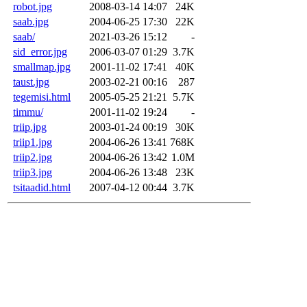
robot.jpg
2008-03-14 14:07
24K
saab.jpg
2004-06-25 17:30
22K
saab/
2021-03-26 15:12
-
sid_error.jpg
2006-03-07 01:29
3.7K
smallmap.jpg
2001-11-02 17:41
40K
taust.jpg
2003-02-21 00:16
287
tegemisi.html
2005-05-25 21:21
5.7K
timmu/
2001-11-02 19:24
-
triip.jpg
2003-01-24 00:19
30K
triip1.jpg
2004-06-26 13:41
768K
triip2.jpg
2004-06-26 13:42
1.0M
triip3.jpg
2004-06-26 13:48
23K
tsitaadid.html
2007-04-12 00:44
3.7K